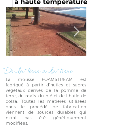
à haute température
saint denis apres 2.jpg
DJI_0004.jpg
De la terre à la terre
La mousse FOAMSTREAM est
fabriqué à partir d’huiles et sucres
végétaux dérivés de la pomme de
terre, du maïs, du blé et de l’huile de
colza. Toutes les matières utilisées
dans le procédé de fabrication
viennent de sources durables qui
n’ont pas été génétiquement
modifiées.