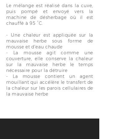
Le mélange est réalisé dans la cuve,
puis pompé et envoyé vers la
machine de désherbage où il est
chauffé à 95 °C.
- Une chaleur est appliquée sur la
mauvaise herbe sous forme de
mousse et d’eau chaude
- La mousse agit comme une
couverture, elle conserve la chaleur
sur la mauvaise herbe le temps
nécessaire pour la détruire
- La mousse contient un agent
mouillant qui accélère le transfert de
la chaleur sur les parois cellulaires de
la mauvaise herbe