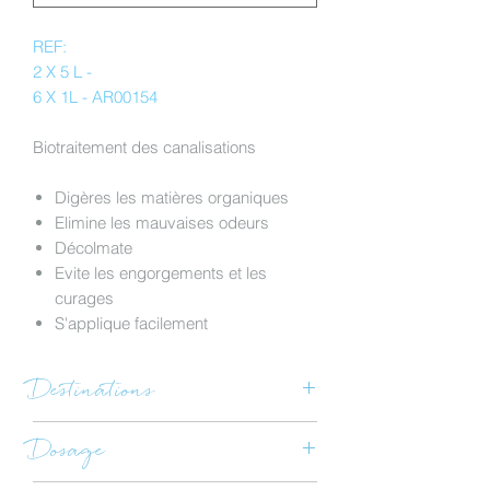
REF:
2 X 5 L -
6 X 1L - AR00154
Biotraitement des canalisations
Digères les matières organiques
Elimine les mauvaises odeurs
Décolmate
Evite les engorgements et les
curages
S'applique facilement
Destinations
collectivités, crèches et
Dosage
établissements scolaires, lieux
publics, résidentiel, tertiaire, etc.