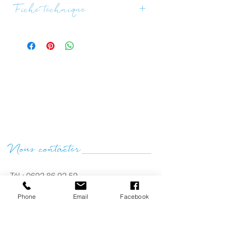
Prêt à l'emploi
Fiche technique
Voir la fiche technique >
Nous contacter
Tél :
0692 86 92 59
@ :
contact@solubio.re
Phone
Email
Facebook