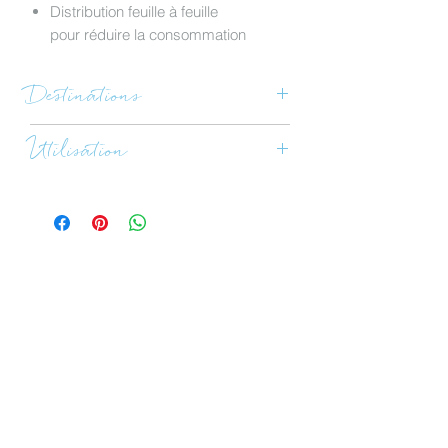
Distribution feuille à feuille
pour réduire la consommation
Destinations
collectivités, crèches et
Utilisation
établissements scolaires, lieux
publics, résidentiel, tertiaire, etc.
Prêt à l'emploi