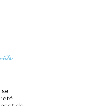
oute
ise
preté
spect de