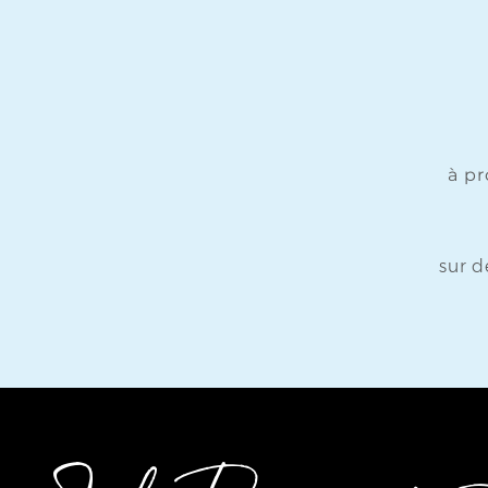
à p
sur d