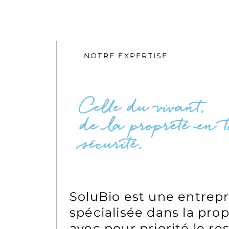
NOTRE EXPERTISE
Celle du vivant,
de la propreté en t
sécurité.
SoluBio est une entrepr
spécialisée dans la pro
avec pour priorité le re