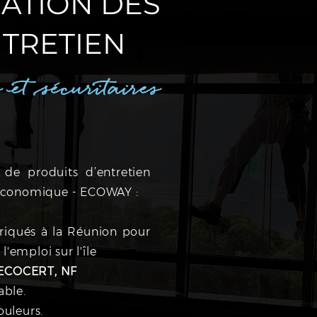
ATION DES
NTRETIEN
GAMME P
 et sécuritaires
e produits d’entretien
 économique - ECOWAY :
riqués à la Réunion pour
'emploi sur l'île
ECOCERT, NF
able.
ouleurs.