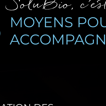
SoluBio, c'es
3
MOYENS PO
ACCOMPAGN