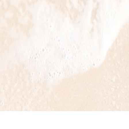
Bio
avec Solu
est "0" déchets
NOUVEAU : SOLUBIO SE MET EN VRAC !