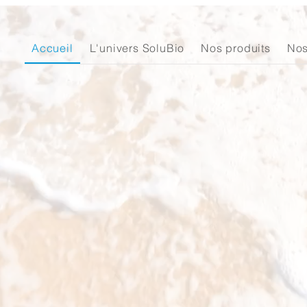
Accueil
L'univers SoluBio
Nos produits
Nos
Pros ou particuliers,
ne jetez plus vos bidons
on vous les remplit !
Maintenant,